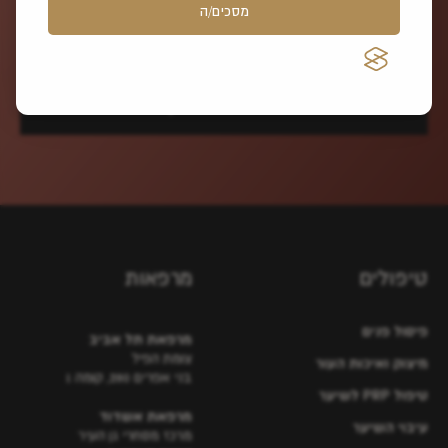
מסכים/ה
באמצעות פנייה למייל-
NLOFF@beauty-clinic.co.il.
למדיניות הגנת הפרטיות.
לתנאי השימוש באתר.
לתיאום פגישת אבחון
טיפולים
מרפאות
פיסול פנים
מרפאת תל אביב
צומת הפיל
מיצוק ואיכות העור
בני אפרים 280, קומה 1
טיפול PRP לשיער
מרפאת אשדוד
עיבוי השיער
מרכז מסחרי גן העיר