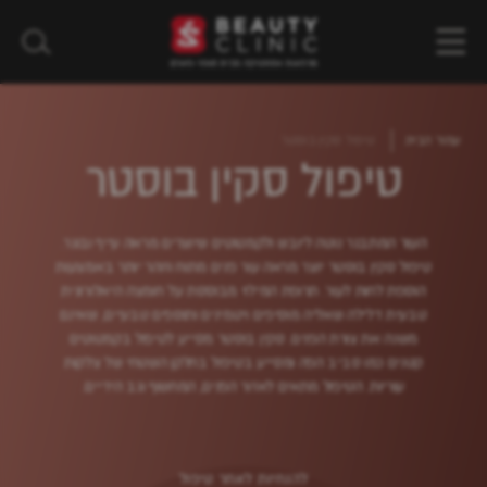
עמוד הבית
טיפול סקין בוסטר
טיפול סקין בוסטר
העור המתבגר נוטה ליובש ולקמטוטים שיוצרים מראה עייף ובוגר.
טיפול סקין בוסטר יוצר מראה עור פנים מתוח וזוהר יותר באמצעות
הוספת לחות לעור. תרופת המילוי מבוססת על חומצה היאלורונית
טבעית דלילה שאליה מוסיפים ויטמינים ותוספים טבעיים, שאינם
משנה את צורת הפנים. סקין בוסטר מסייע לטיפול בקמטוטים
קטנים כמו סביב הפה ומסייע בטיפול בחלקן השטחי של צלקות
עוריות. הטיפול מתאים לאזור הפנים, המחשוף וגב הידיים.
להנחיות לאחר טיפול