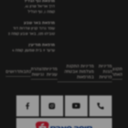
מרפאת נוף הגליל
דרך אריאל שרון 41,
קומה 1, נוף הגליל
מרפאת באר שבע
עופר גרנד קניון שדרות דוד
טוביהו 125, באר שבע קומה 2
מרפאת מודיעין
ערער 9 בית שמעון, קומה 4
מדיניות
מדיניות התקנת
תקנון
מדיניות
הצהרת
הגנת
מצלמות אבטחה
כתבות
דרושים
האתר
עוגיות
נגישות
פרטיות
במרפאות