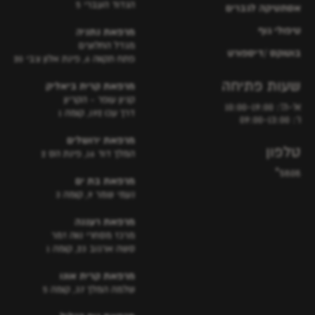
הגדוד העברי 5
אסתטיקה לגברים
טיפולי גוף
מרפאת נתניה
מגדל החלוצים
בוטוקס /דיספורט
פתח תקווה 6, פינת אלון צבי 20
שעות פתיחה
מרפאת קרית ביאליק
קניון עופר - הקריון
א'-ה': 10:00-19:00
דרך עכו 192, קומה 1
ו': 09:00-13:00
מרפאת ירושלים
טלפון
המלך דוד 16, פינת הס 2
5808*
מרפאת בת ים
נעמי שמר 9, קומה 3
מרפאת רעננה
מרכז מסחרי נווה זמר
סשה ארגוב 23, קומה 1
מרפאת קרית אונו
שלמה המלך 37, קומה 5