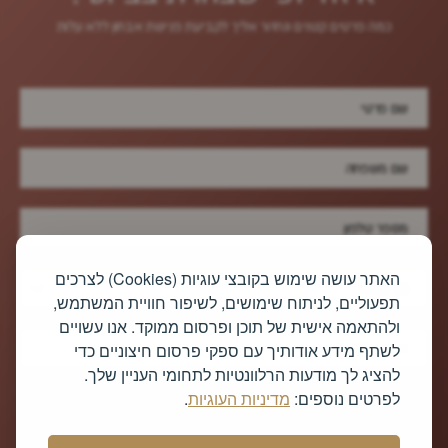
כמה‭ ‬פרטים‭ ‬קטנים‭ ‬ונחזור‭ ‬אליך לקביעת‭ ‬פגישת‭ ‬אבחון‭ ‬ללא‭ ‬עלות
האתר עושה שימוש בקובצי עוגיות (Cookies) לצרכים
מרפאה
תפעוליים, לניתוח שימושים, לשיפור חוויית המשתמש,
ולהתאמה אישית של תוכן ופרסום ממוקד. אנו עשויים
לשתף מידע אודותיך עם ספקי פרסום חיצוניים כדי
להציג לך מודעות הרלוונטיות לתחומי העניין שלך.
לפרטים נוספים:
מדיניות העוגיות
.
בסימון הקובייה הנך מסכימ/ה לקבל עדכונים והצעות שיווקיות בדיוור ישיר
באמצעות שיחות טלפון, מייל ו/או הודעת טקסט לטלפון סלולרי ממרפאות
הביוטי של סופר-פארם. ניתן להפסיק קבלת עדכונים אלו בכל עת