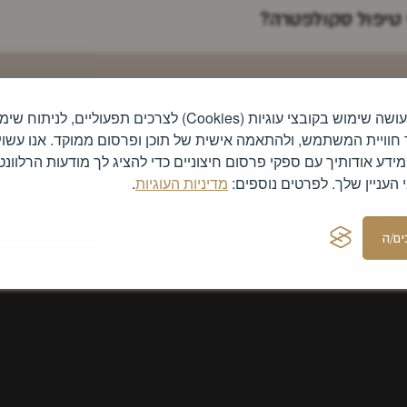
 טיפול סקולפטרה?
ך ההיריון?
האתר עושה שימוש בקובצי עוגיות (Cookies) לצרכים תפעוליים, לניתו
 חוויית המשתמש, ולהתאמה אישית של תוכן ופרסום ממוקד. אנו עשוי
דע אודותיך עם ספקי פרסום חיצוניים כדי להציג לך מודעות הרלוונט
העניין שלך. לפרטים נוספים:
מדיניות העוגיות
.
ל סקולפטרה?
ם/ה