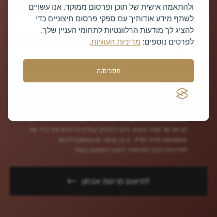
ולהתאמה אישית של תוכן ופרסום ממוקד. אנו עשויים
לשתף מידע אודותיך עם ספקי פרסום חיצוניים כדי
להציג לך מודעות הרלוונטיות לתחומי העניין שלך.
לפרטים נוספים:
מדיניות העוגיות
.
מרפאה
מסכים/ה
בסימון הקובייה הנך מסכימ/ה לקבל עדכונים והצעות שיווקיות בדיוור ישיר
באמצעות שיחות טלפון, מייל ו/או הודעת טקסט לטלפון סלולרי ממרפאות
הביוטי של סופר-פארם. ניתן להפסיק קבלת עדכונים אלו בכל עת
באמצעות פנייה למייל-
NLOFF@beauty-clinic.co.il.
למדיניות הגנת הפרטיות.
לתנאי השימוש באתר.
לתיאום פגישת אבחון