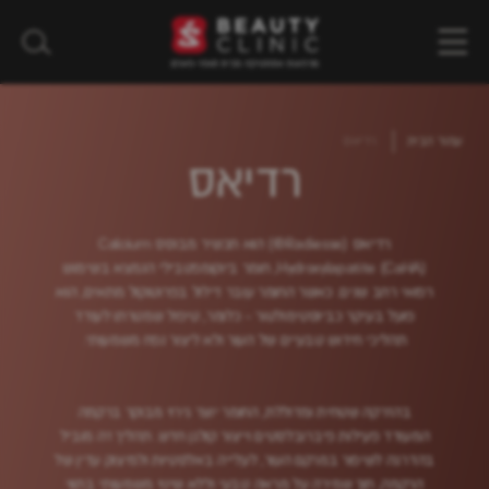
עמוד הבית
רדיאס
רדיאס
רדיאס (Radiesse®) הוא תכשיר מבוסס Calcium
Hydroxylapatite (CaHA), חומר ביוקומפטבילי הנמצא בשימוש
רפואי רחב שנים. כאשר החומר עובר דילול בפרוטוקול מתאים, הוא
פועל בעיקר כביוסטימולטור - כלומר, טיפול שמטרתו לעודד
תהליכי חידוש טבעיים של העור ולא ליצור נפח משמעותי.
בהזרקה שטחית ומדוללת, החומר יוצר גירוי מבוקר ברקמה
המעודד פעילות פיברובלסטים וייצור קולגן חדש. תהליך זה מוביל
בהדרגה לשיפור במרקם העור, לעלייה באלסטיות ולמיצוק עדין של
הרקמה, תוך שמירה על מראה טבעי וללא שינוי משמעותי בתווי