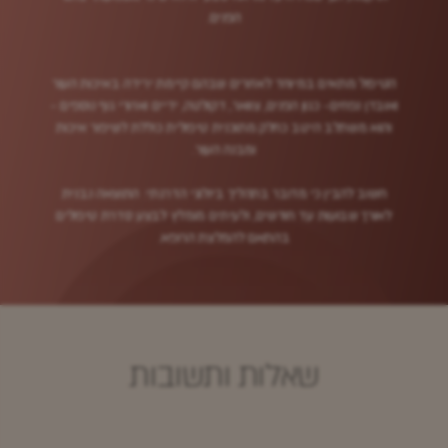
הפנים.
הטיפול מתאים במיוחד לאזורים שבהם קיימת ירידה באיכות העור
ואובדן נפחים- כגון הפנים, צוואר, דקולטה, ידיים ואזורי גוף נוספים -
והוא משתלב היטב כחלק מתוכנית טיפולית כוללת לשיפור איכות
ומבנה העור.
חשוב להבין כי מדובר בתהליך ביולוגי הדרגתי: התוצאה נבנית
לאורך שבועות עד חודשים, ולעיתים מומלץ לבצע סדרת טיפולים
בהתאם להמלצת הרופא.
שאלות ותשובות