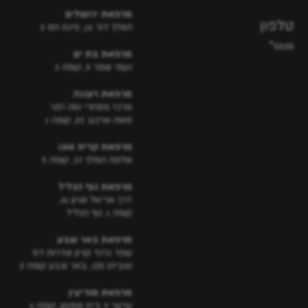
מרפאת ירושלים
טלפון
המלך דוד 16, פינת הס 2
5808*
מרפאת בת ים
נעמי שמר 9, קומה 3
מרפאת רעננה
מרכז מסחרי נווה זמר
סשה ארגוב 23, קומה 1
מרפאת קרית אונו
שלמה המלך 37, קומה 5
מרפאת נוף הגליל
דרך אריאל שרון 41,
קומה 1, נוף הגליל
מרפאת באר שבע
עופר גרנד קניון שדרות דוד
טוביהו 125, באר שבע קומה 2
מרפאת מודיעין
ערער 9 בית שמעון, קומה 4