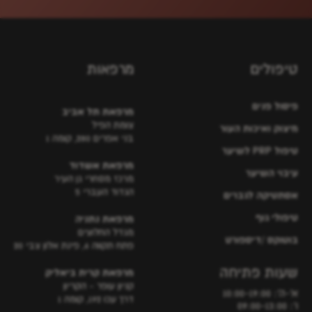
טיפולים
מרפאות
פיסול פנים
מרפאת תל אביב
צומת הפיל
מיצוק ואיכות העור
בני אפרים 280, קומה 1
טיפול PRP לשיער
מרפאת אשדוד
עיבוי השיער
מרכז מסחרי גן העיר
הגדוד העברי 5
אסתטיקה לגברים
טיפולי גוף
מרפאת נתניה
מגדל החלוצים
בוטוקס /דיספורט
פתח תקווה 6, פינת אלון צבי 20
שעות פתיחה
מרפאת קרית ביאליק
קניון עופר - הקריון
א'-ה': 10:00-19:00
דרך עכו 192, קומה 1
ו': 09:00-13:00