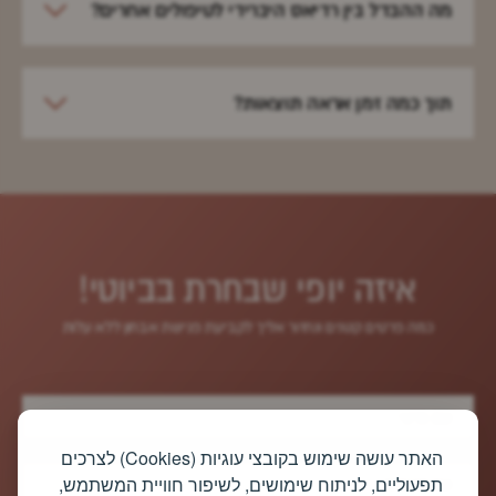
מה ההבדל בין רדיאס היברידי לטיפולים אחרים?
תוך כמה זמן אראה תוצאות?
איזה יופי שבחרת בביוטי!
כמה‭ ‬פרטים‭ ‬קטנים‭ ‬ונחזור‭ ‬אליך לקביעת‭ ‬פגישת‭ ‬אבחון‭ ‬ללא‭ ‬עלות
האתר עושה שימוש בקובצי עוגיות (Cookies) לצרכים
תפעוליים, לניתוח שימושים, לשיפור חוויית המשתמש,