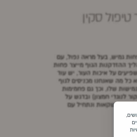
טיפול סקין
חות גמיש, בעל מראה נפול, עם
יך ההזדקנות הגוף מייצר פחות
פיעים על איכות העור, יש עוד
כל מה שאנחנו מכניסים לגוף
גמישות שלו, וכך גם פחמימות
ור לנוגדי חמצון) ובדגש על
וכל, נתייחס גם למשקאות ונתחיל עם
ח שימושים,
ים
יות