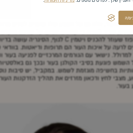
ם/ה
של העור, אלא גם על הצבע שלו ומעניק לפנים מראה 
עשנים, סביר להניח כי קמטים יופיעו על עורכם מוקדם
ובצדי העיניים. ואם דיברנו על התפוז שעוזר להכניס ו
ים לרעה על איכות העור הם תרופות ודיאטות. בוודאי
למדולל. נישאר עם הגורמים המרכזיים לפגיעה בעור 
השמש פוגעת בסיבי הקולגן בעור ובכך גם באלסטיות
ותיות בחשיפה מוגזמת לשמש. במקביל, יש סיבות נו
, מצבי לחץ ודכאון מזרזים את תהליך הזדקנות העור.
בעור.