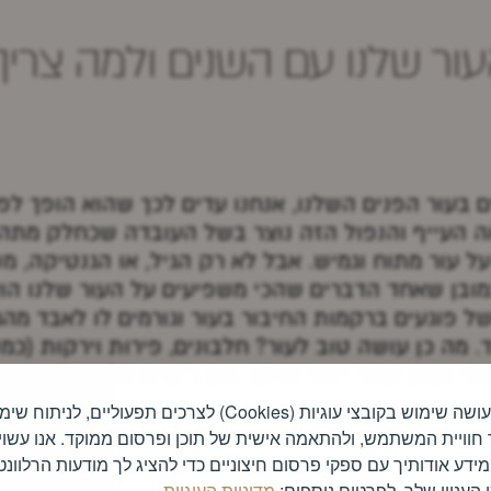
ור שלנו עם השנים ולמה צריך 
 בעור הפנים השלנו, אנחנו עדים לכך שהוא הופך לפ
ה העייף והנפול הזה נוצר בשל העובדה שכחלק מתהל
ל עור מתוח וגמיש. אבל לא רק הגיל, או הגנטיקה, מש
בן שאחד הדברים שהכי משפיעים על העור שלנו הוא 
משל פוגעים ברקמות החיבור בעור וגורמים לו לאבד מה
ד. מה כן עושה טוב לעור? חלבונים, פירות וירקות (כמק
 שעשירים בוויטמין C לו הגוף זקוק עבור ייצור קולגן. ואם דיברנו על א
האתר עושה שימוש בקובצי עוגיות (Cookies) לצרכים תפעוליים, לניתו
 חוויית המשתמש, ולהתאמה אישית של תוכן ופרסום ממוקד. אנו עשוי
דע אודותיך עם ספקי פרסום חיצוניים כדי להציג לך מודעות הרלוונט
העניין שלך. לפרטים נוספים:
מדיניות העוגיות
.