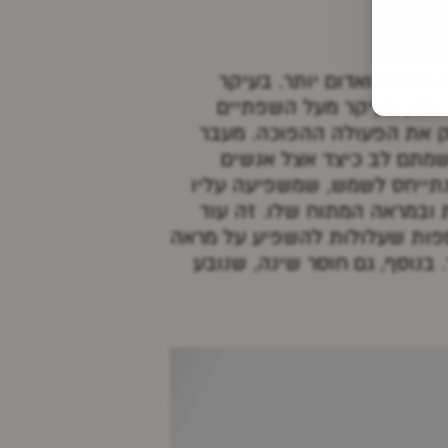
מנופח ואדום יותר. בעיקר
 יותר, בעיקר מעל השפתיים
יטמין C לגוף, הסיגריה עושה בדיוק את הפעולה ההפוכה. מעבר
 שמתם לב כיצד אצל אנשים
ונתייחס לשמש, שמשפיעה עליו
 ובמראה המתוח שלו. זה עוד
ספות שעלולות להשפיע על מראה
 בנוסף, גם חוסר שינה, שנובע