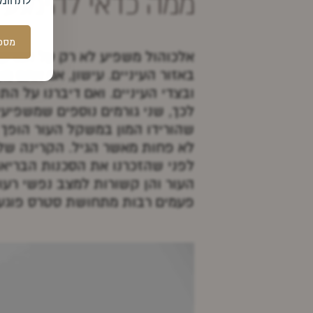
ממה כדאי להימנע?
מסכי
אלכוהול משפיע לא רק על המרקם 
באזור העיניים. עישון, אם אתם מ
לכך, שני גורמים נוספים שמשפיע
שהורידו המון במשקל העור הופך 
לא פחות מאשר הגיל. הקרינה של 
לפני שהזכרנו את הסכנות הבריא
העור והן קשורות למצב נפשי רעוע
פעמים רבות מתחושת סטרס פוגע 