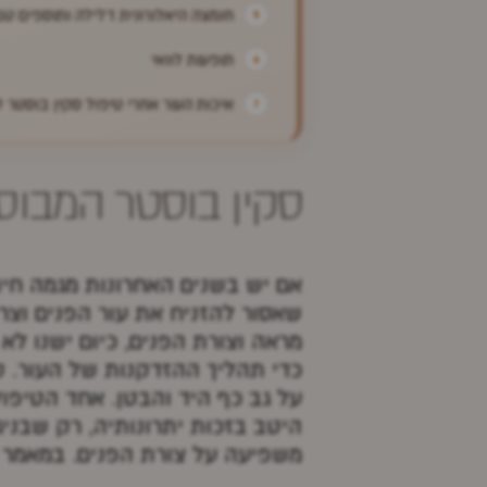
חומצה היאלורונית דלילה ותוספים טב
תופעות לוואי
איכות העור אחרי טיפול סקין בוסטר ל
סקין בוסטר המבוס
אם יש בשנים האחרונות מגמה חיו
שאסור להזניח את עור הפנים וצרי
מראה וצורת הפנים, כיום ישנו לא
כדי תהליך ההזדקנות של העור. טי
על גב כף היד והבטן. אחד הטיפו
היטב בזכות יתרונותיה, רק שבניגו
משפיעה על צורת הפנים. במאמר זה