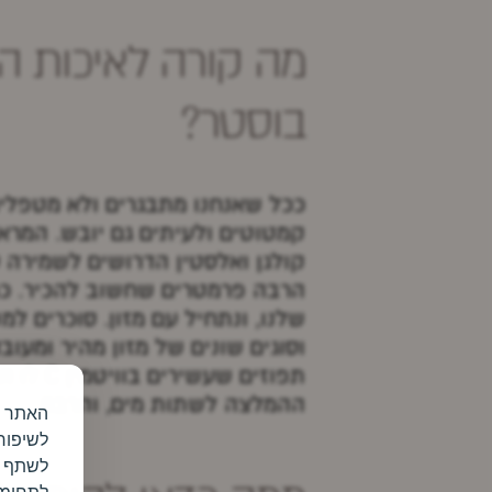
מה קורה לאיכות הע
בוסטר?
ככל שאנחנו מתבגרים ולא מטפלים
קמטוטים ולעיתים גם יובש. המרא
קולגן ואלסטין הדרושים לשמירה ע
הרבה פרמטרים שחשוב להכיר. כמו
שלנו, ונתחיל עם מזון. סוכרים ל
וסוגים שונים של מזון מהיר ומעוב
תפוזים
ההמלצה לשתות מים, והרבה.
לשיפור
לשתף מי
לתחומי 