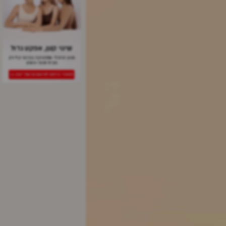
שינוי קטן, אפקט גדול
מגוון טיפולי אסתטיקה בביוטי קליניק
מבית סופר-פארם
השאירי פרטים לתיאום פגישת ייעוץ >>