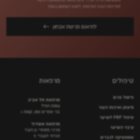
למדיניות הגנת הפרטיות.
לתנאי השימוש באתר.
לתיאום פגישת אבחון
טיפולים
מרפאות
פיסול פנים
מרפאת תל אביב
צומת הפיל
מיצוק ואיכות העור
בני אפרים 280, קומה 1
טיפול PRP לשיער
מרפאת אשדוד
עיבוי השיער
מרכז מסחרי גן העיר
הגדוד העברי 5
אסתטיקה לגברים