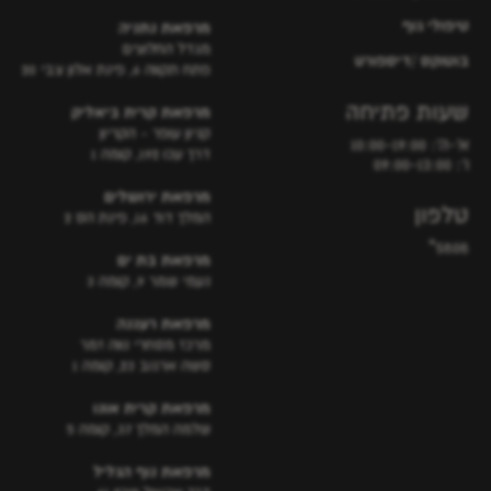
טיפולי גוף
מרפאת נתניה
מגדל החלוצים
בוטוקס /דיספורט
פתח תקווה 6, פינת אלון צבי 20
שעות פתיחה
מרפאת קרית ביאליק
קניון עופר - הקריון
א'-ה': 10:00-19:00
דרך עכו 192, קומה 1
ו': 09:00-13:00
מרפאת ירושלים
טלפון
המלך דוד 16, פינת הס 2
5808*
מרפאת בת ים
נעמי שמר 9, קומה 3
מרפאת רעננה
מרכז מסחרי נווה זמר
סשה ארגוב 23, קומה 1
מרפאת קרית אונו
שלמה המלך 37, קומה 5
מרפאת נוף הגליל