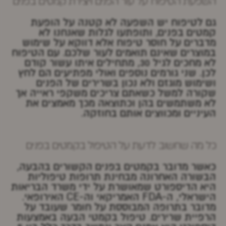
השפעת הטיפוח על עור הפנים ויצירת קמטים בפנים
גם לטיפוח יש השפעה לא קטנה על הופעת
קמטים בפנים, ותופתעו לגלות שאנחנו לא
מדברים על חוסר טיפוח אלא דווקא על שימוש
במוצרים שאינם תואמים לעור שלכם. עם הטיפוח
לא מחכים לגיל 30, מתחילים איתו עשור קודם
לכן. שני גורמים נוספים ואולי מפתיעים הם לחץ
ושימוש מוגזם ולא נכון בשרירים של הפנים
שקורה למשל כשאתם צריכים משקפי ראייה אך
לא משתמשים בהן וכתוצאה מכך מאמצים את
העיניים ומכווצים אותם בחוזקה.
כל מה שחשוב לדעת על הטיפול בקמטים בפנים
כאשר מדובר בקמטים בפנים הקשורים בהבעה,
הבשורה האחרונה מבחינת תרופות טיפוליות
היא הדיספורט שמאושרת על ידי משרד הבריאות
הישראלי, ה-FDA האמריקאי וה-CE האירופאי.
מדובר בתרופה המבוססת על חומר שעובד על
הרפיית שרירים. טיפול בקמטי הבעה באמצעות