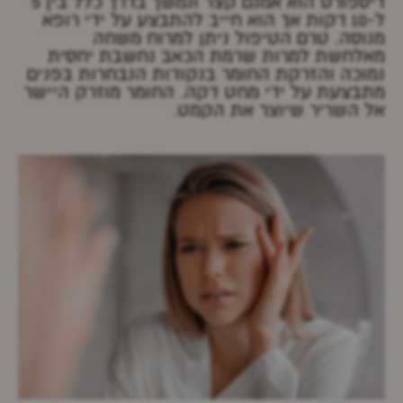
דיספורט הוא אמנם קצר ונמשך בדרך כלל בין 5
ל-10 דקות אך הוא חייב להתבצע על ידי רופא
מנוסה. טרם הטיפול ניתן למרוח משחה
מאלחשת למרות שרמת הכאב נחשבת יחסית
נמוכה והזרקת החומר בנקודות הנבחרות בפנים
מתבצעת על ידי מחט דקה. החומר מוזרק היישר
אל השריר שיוצר את הקמט.