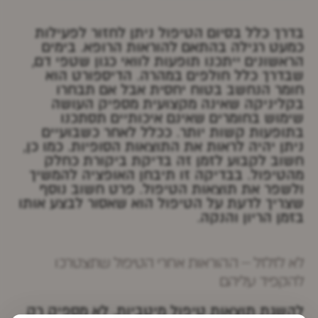
בדרך כלל בסיום הטיפול ניתן לחזור לפעילות
כמעט רגילה בהתאם להוראות הרופא. בימים
הראשונים ייתכנו תופעות לוואי כגון שטפי דם,
שבדרך כלל חולפים במהרה. הדיספורט הוא
חומר הנחשב בטוח יחסית אבל אם תבחרו
בקליניקה שאינה מקצועית מספיק העושה
שימוש בחומרים שאינם איכותיים תסתכנו
בתופעות קשות יותר. ככלל לאחר כשבועיים
ניתן יהיה לראות את התוצאות הסופיות. כמו כן,
חשוב לקבוע לזמן זה בדיקת ביקורת כחלק
מהטיפול. בבדיקה זו תיבחן האופציה להמשיך
ולשפר את תוצאות הטיפול. פרט חשוב נוסף
שצריך לדעת על הטיפול הוא שאסור לבצע אותו
בזמן הריון והנקה.
לא לזלזל – ההוראות אחרי הטיפול שתצטרכו
להקפיד עליהם
להשגת תוצאות טיפול מיטביות, לא מספיק רק