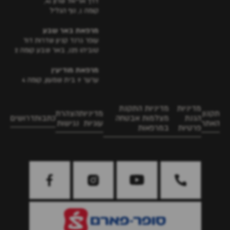
דרך אריאל שרון 41,
קומה 1, נוף הגליל
מרפאת באר שבע
עופר גרנד קניון שדרות דוד
טוביהו 125, באר שבע קומה 2
מרפאת מודיעין
ערער 9 בית שמעון, קומה 4
מדיניות
מדיניות התקנת
תקנון
מדיניות
הצהרת
הגנת
מצלמות אבטחה
כתבות
דרושים
האתר
עוגיות
נגישות
פרטיות
במרפאות