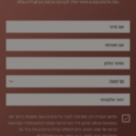
כמה‭ ‬פרטים‭ ‬קטנים‭ ‬ונחזור‭ ‬אליך לקביעת‭ ‬פגישת‭ ‬אבחון‭ ‬ללא‭ ‬עלות
מרפאה
בסימון הקובייה הנך מסכימ/ה לקבל עדכונים והצעות שיווקיות בדיוור ישיר
באמצעות שיחות טלפון, מייל ו/או הודעת טקסט לטלפון סלולרי ממרפאות
הביוטי של סופר-פארם. ניתן להפסיק קבלת עדכונים אלו בכל עת
באמצעות פנייה למייל-
NLOFF@beauty-clinic.co.il.