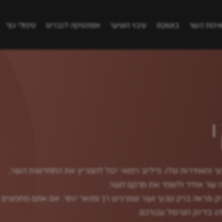
איכות העור
בוטוקס
עיבוי השיער
אסתטיקה לגברים
טיפולי גוף
 והאחידות שלו. פילינג רפואי יכול להמריץ את התחדשות העור,
ה עור אחיד ולשפר את מרקם העור.
ק מראה ברק טבעי ועור שמרגיש רך ומואר יותר. אם אתם מחפשים
ו בדיוק הטיפול עבורכם.