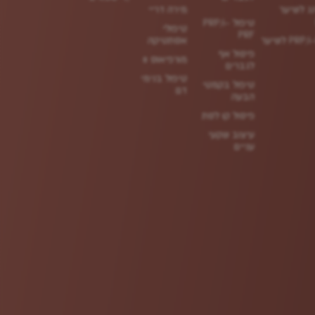
נג לשיער
מירה דריי
טיפול PRP/i-
טיפולי
PRF
אסתטיקה
פיסול אף
מורפיאוס 8
לגברים
טיפול בנימי
טיפול בקמטי
דם
הבעה
פיסול קו לסת
עיצוב שקעי
עניים