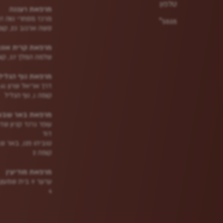
טלפון
מרפאת רעננה
מרכז מסחרי נווה ז
5808*
סשה ארגוב 23, קומה 1
מרפאת קרית אונו
שלמה המלך 37, קומה 5
מרפאת נוף הגליל
דרך אריאל שרון 41,
קומה 1, נוף הגליל
מרפאת באר שבע
עופר גרנד קניון שד
דוד
טוביהו 125, בא
קומה 2
מרפאת מודיעין
ערער 9 בית שמעו
4