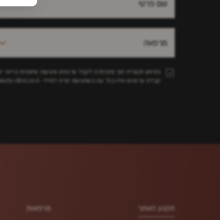
מרפאה
בסימון הקובייה הנך מסכימ/ה לקבל עדכונים והצעות שיווקיות בדיוור
קבלת עדכונים אלו בכל עת באמצעות פנייה למייל-
ty-clinic.co.il.
תקנון האתר
מרפאות