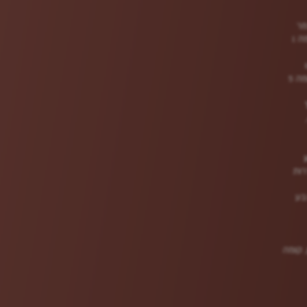
מר
רות
ר שבע
ן, קומה