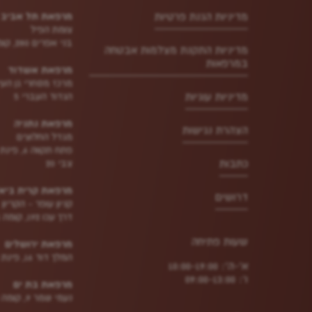
מדיניות הגנת פרטיות
מרפאת תל אביב
צומת הפיל
בני אפרים 280, קומה 1
מדיניות התקנת מצלמות אבטחה
במרפאות
מרפאת אשדוד
מרכז מסחרי גן העי
מדיניות עוגיות
הגדוד העברי 5
מרפאת נתניה
הצהרת נגישות
מגדל החלוצים
פתח תקווה 6, 
כתבות
צבי 20
מרפאת קרית ביא
דרושים
קניון עופר - הקריון
דרך עכו 192, קומה 1
שעות פתיחה
מרפאת ירושלים
המלך דוד 16, פינת הס 2
א'-ה': 10:00-19:00
ו': 09:00-13:00
מרפאת בת ים
נעמי שמר 9, קומה 3