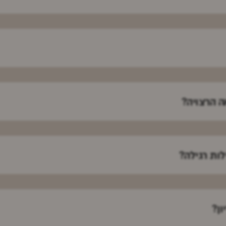
ה הרצויה?
לות רגילה?
ן?