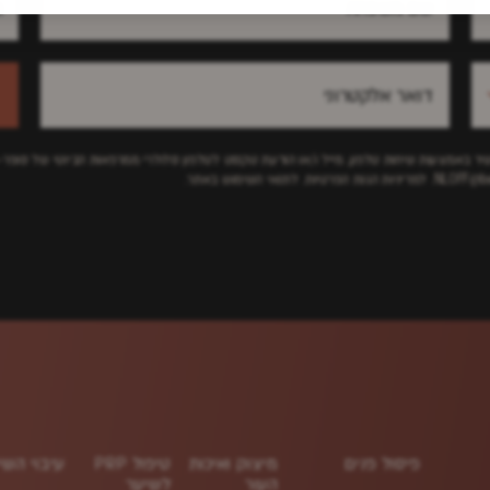
 ישיר באמצעות שיחות טלפון, מייל ו/או הודעת טקסט לטלפון סלולרי ממרפאות הביוטי של סופר
NLOFF@beau
למדיניות הגנת הפרטיות.
לתנאי השימוש באתר.
פיסול פנים
מיצוק ואיכות
טיפול PRP
עיבוי השי
העור
לשיער