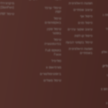
חומצה היאלורונית
מיקרונידלי
(SkinPen)
טיפולי ערפד
עיצוב שפתיים
PRP
טיפול PRP/i-PRF לשיער
פיסול אף
טיפול
באקסוזומים
פיסול פנים
ר
טיפול סקין
עיצוב שקעי עיניים
בוסטר
פיסול קו לסת
טיפול
טיפול בקמטי הבעה
בפיגמנטציה
חומצה היאלורונית
בוטוקס Full
פינת אלון
בשפתיים
Face
פוליפיל
ליק
מורפיאוס 8
ביוסטימולטורים
טיפול משלים